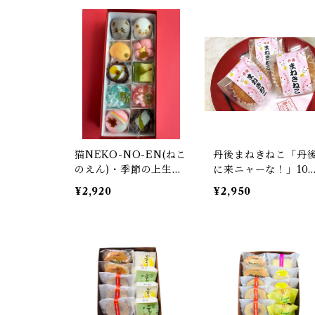
猫NEKO-NO-EN(ねこ
丹後まねきねこ「丹
のえん)・季節の上生菓
に来ニャーな！」10
子セット10個
入
¥2,920
¥2,950