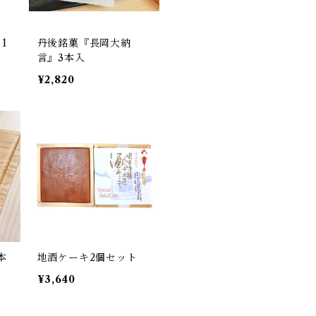
1
丹後銘菓『長岡大納
言』3本入
¥2,820
本
地酒ケーキ2個セット
¥3,640