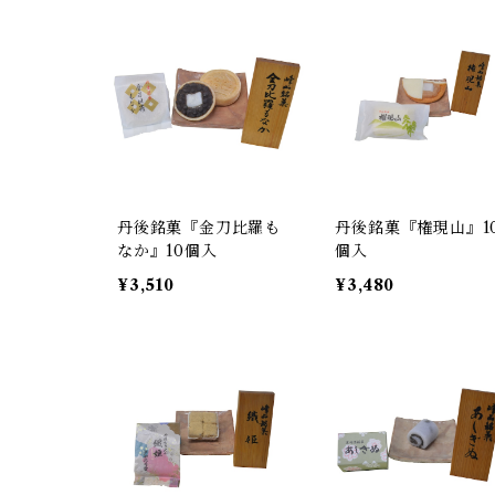
丹後銘菓『金刀比羅も
丹後銘菓『権現山』1
なか』10個入
個入
¥3,510
¥3,480